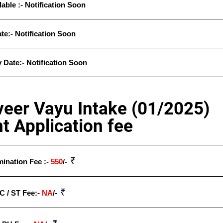
lable
:- Notification Soon
e:- Notification Soon
Date:- Notification Soon
veer Vayu Intake (01/2025)
t Application fee
₹
ination Fee :-
550
/-
₹
C / ST Fee:-
NA
/-