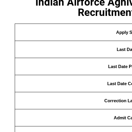
Indian Airforce Agni
Recruitmen
Apply S
Last Da
Last Date P
Last Date C
Correction La
Admit Ca