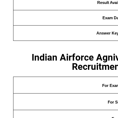
Result
Avai
Exam Dat
Answer Key 
Indian Airforce Agni
Recruitmen
For Exam
For S