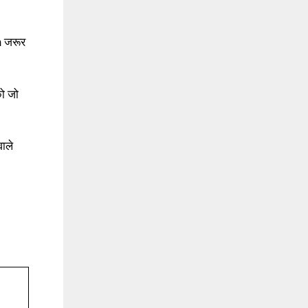
n जरूर
ो जो
ाले