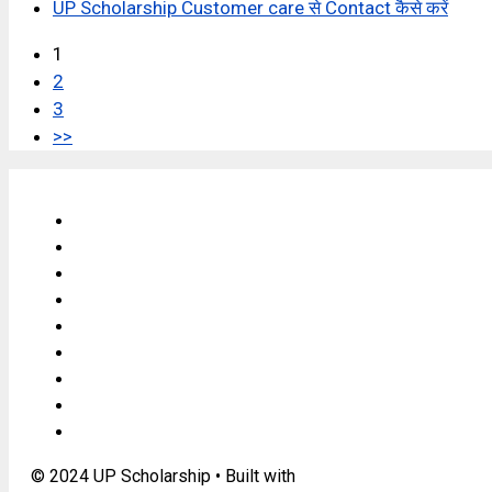
UP Scholarship Customer care से Contact कैसे करें
1
2
3
>>
Contact Us
About Us
DISCLAIMERS
Privacy Policy
Syllabus
Answer Key
Admit Card
Result
Letest Sarkari Jobs
© 2024 UP Scholarship
• Built with
GeneratePress