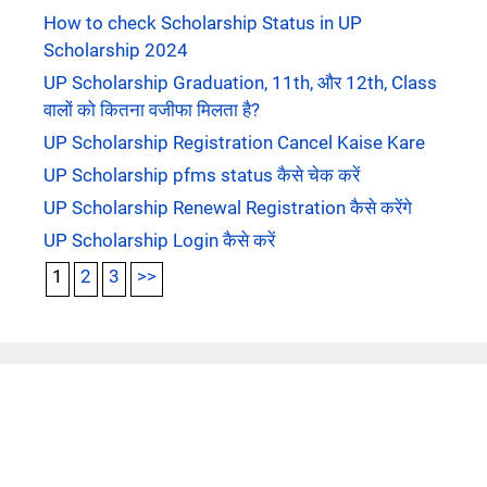
How to check Scholarship Status in UP
Scholarship 2024
UP Scholarship Graduation, 11th, और 12th, Class
वालों को कितना वजीफा मिलता है?
UP Scholarship Registration Cancel Kaise Kare
UP Scholarship pfms status कैसे चेक करें
UP Scholarship Renewal Registration कैसे करेंगे
UP Scholarship Login कैसे करें
1
2
3
>>
Contact Us
About Us
DISCLAIMERS
Privacy Policy
Syllabus
Answer Key
Admit Card
Result