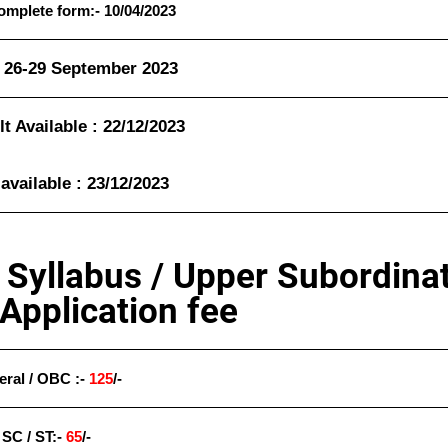
omplete form:- 10/04/2023
26-29 September 2023
-
t Available :
22/12/2023
 available :
23/12/2023
Syllabus / Upper Subordina
Application fee
ral / OBC :-
125
/-
SC / ST:-
65
/-