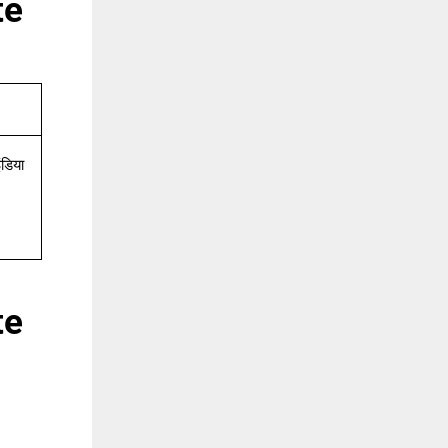
te
इंडिया
te