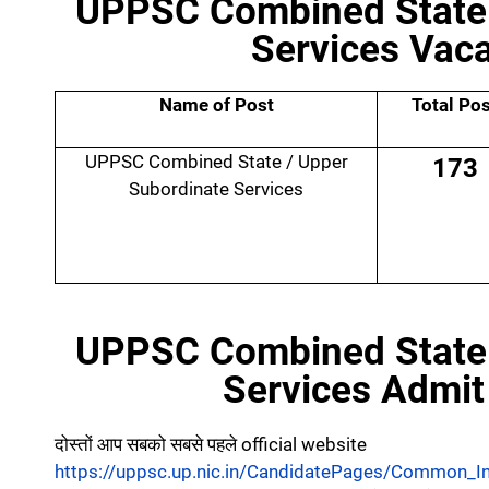
UPPSC Combined State 
Services Vacan
Name of Post
Total Po
UPPSC Combined State / Upper
173
Subordinate Services
UPPSC Combined State 
Services Admit C
दोस्तों आप सबको सबसे पहले official website
https://uppsc.up.nic.in/CandidatePages/Common_I