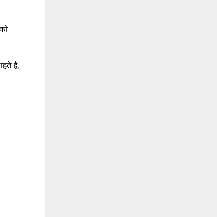
सको
े हैं,